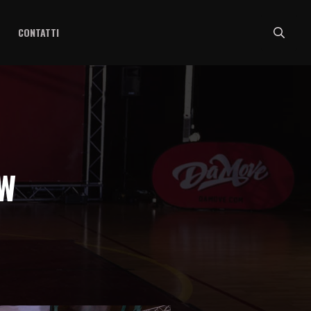
CONTATTI
Search
for:
OW