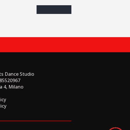
ts Dance Studio
385520967
a 4, Milano
icy
licy