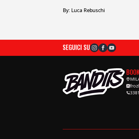
By: 
Luca Rebuschi
SEGUICI SU
BOOK
MILA
fro
338