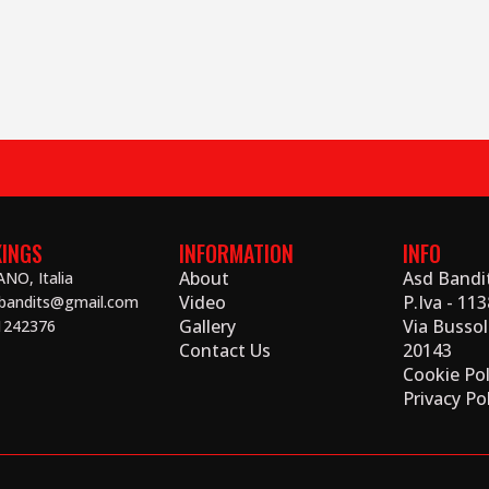
INGS
INFORMATION
INFO
About
Asd Bandi
NO, Italia
Video
P.Iva - 11
zbandits@gmail.com
Gallery
Via Bussol
1242376
Contact Us
20143
Cookie Pol
Privacy Po